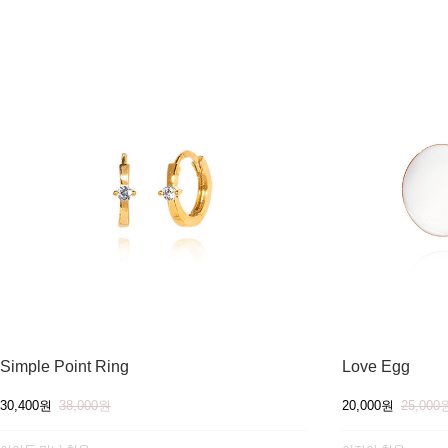
Simple Point Ring
Love Egg
30,400원
38,000원
20,000원
25,000