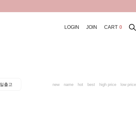
LOGIN
JOIN
CART
0
일출고
new
name
hot
best
high price
low price