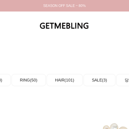
SEASON OFF SALE ~ 80%
)
RING(50)
HAIR(101)
SALE(3)
당