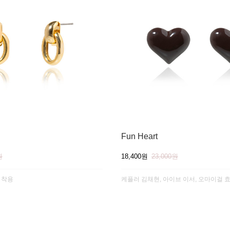
Fun Heart
원
18,400원
23,000원
 착용
케플러 김채현, 아이브 이서, 오마이걸 