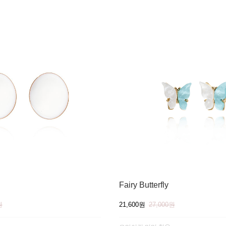
Fairy Butterfly
원
21,600원
27,000원