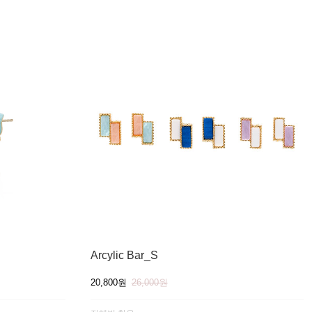
Arcylic Bar_S
20,800원
26,000원