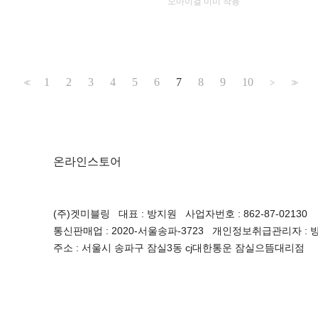
오마이걸 미미 착용
1
2
3
4
5
6
7
8
9
10
<<
>
>>
온라인스토어
(주)겟미블링 대표 : 방지원 사업자번호 : 862-87-02130
통신판매업 : 2020-서울송파-3723 개인정보취급관리자 : 방지원 
주소 : 서울시 송파구 잠실3동 cj대한통운 잠실으뜸대리점