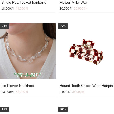
Single Pearl velvet hairband
Flower Milky Way
18,000원
49,000원
10,000원
50,000원
75%
72%
Ice Flower Necklace
Hound Tooth Check Wine Hairpin
13,000원
52,000원
9,900원
35,000원
69%
64%