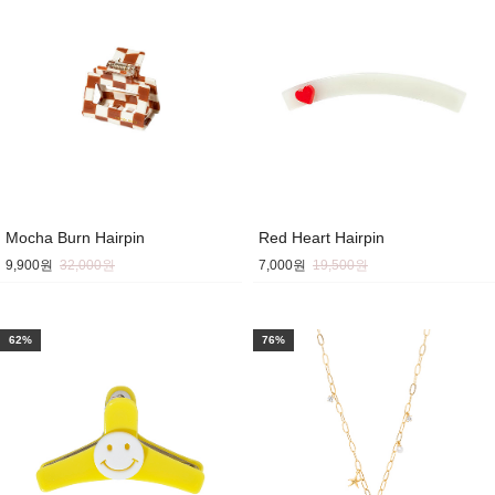
Mocha Burn Hairpin
Red Heart Hairpin
9,900원
32,000원
7,000원
19,500원
62%
76%