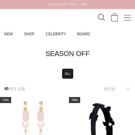
SEASON OFF SALE ~ 80%
NEW
SHOP
CELEBRITY
BOARD
SEASON OFF
ALL
40
개의 상품
71%
74%