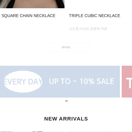
SQUARE CHAIN NECKLACE
TRIPLE CUBIC NECKLACE
신도현,이선빈,장원영 착용
MORE
NEW ARRIVALS