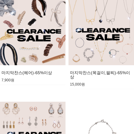
마지막찬스(헤어)-65%이상
마지막찬스(목걸이,팔찌)-65%이
상
7,900원
15,000원