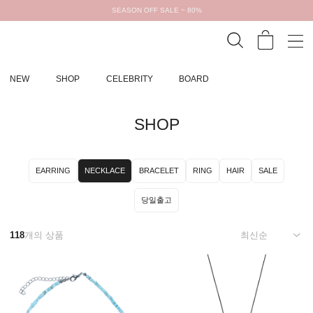
SEASON OFF SALE ~ 80%
NEW
SHOP
CELEBRITY
BOARD
SHOP
EARRING
NECKLACE
BRACELET
RING
HAIR
SALE
당일출고
118
개의 상품