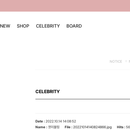
NEW
SHOP
CELEBRITY
BOARD
NOTICE
CELEBRITY
Date :
2022.10.14 14:08:52
Name :
겟미블링
File :
Hits :
56
20221014140824866.jpg