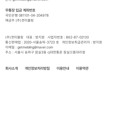
무통장 입금 계좌번호
국민은행 081101-04-204978
예금주 (주)겟미블링
(주)겟미블링 대표 : 방지원 사업자번호 : 862-87-02130
통신판매업 : 2020-서울송파-3723 호 개인정보취급관리자 : 방지원
이메일 : getmebling@naver.com
주소 : 서울시 송파구 잠실3동 cj대한통운 잠실으뜸대리점
회사소개
개인정보처리방침
이용안내
이용약관