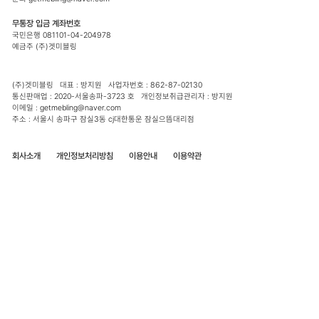
무통장 입금 계좌번호
국민은행 081101-04-204978
예금주 (주)겟미블링
(주)겟미블링 대표 : 방지원 사업자번호 : 862-87-02130
통신판매업 : 2020-서울송파-3723 호 개인정보취급관리자 : 방지원
이메일 : getmebling@naver.com
주소 : 서울시 송파구 잠실3동 cj대한통운 잠실으뜸대리점
회사소개
개인정보처리방침
이용안내
이용약관