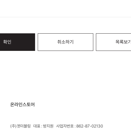
확인
취소하기
목록보
온라인스토어
(주)겟미블링 대표 : 방지원 사업자번호 : 862-87-02130