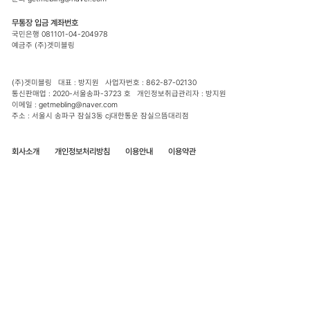
무통장 입금 계좌번호
국민은행 081101-04-204978
예금주 (주)겟미블링
(주)겟미블링 대표 : 방지원 사업자번호 : 862-87-02130
통신판매업 : 2020-서울송파-3723 호 개인정보취급관리자 : 방지원
이메일 : getmebling@naver.com
주소 : 서울시 송파구 잠실3동 cj대한통운 잠실으뜸대리점
회사소개
개인정보처리방침
이용안내
이용약관