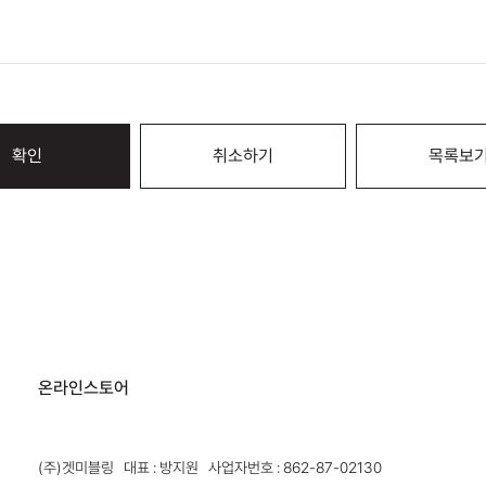
확인
취소하기
목록보
온라인스토어
(주)겟미블링 대표 : 방지원 사업자번호 : 862-87-02130