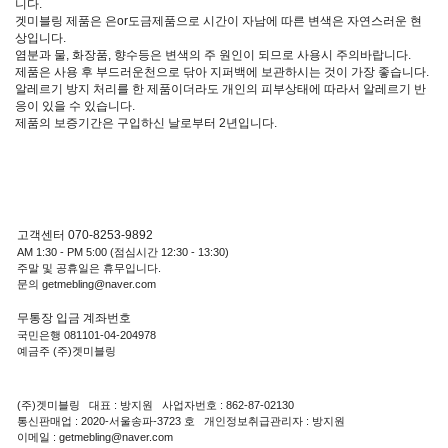
니다.
겟미블링 제품은 은or도금제품으로 시간이 자남에 따른 변색은 자연스러운 현
상입니다.
염분과 물, 화장품, 향수등은 변색의 주 원인이 되므로 사용시 주의바랍니다.
제품은 사용 후 부드러운천으로 닦아 지퍼백에 보관하시는 것이 가장 좋습니다.
알레르기 방지 처리를 한 제품이더라도 개인의 피부상태에 따라서 알레르기 반
응이 있을 수 있습니다.
제품의 보증기간은 구입하신 날로부터 2년입니다.
고객센터 070-8253-9892
AM 1:30 - PM 5:00 (점심시간 12:30 - 13:30)
주말 및 공휴일은 휴무입니다.
문의 getmebling@naver.com
무통장 입금 계좌번호
국민은행 081101-04-204978
예금주 (주)겟미블링
(주)겟미블링 대표 : 방지원 사업자번호 : 862-87-02130
통신판매업 : 2020-서울송파-3723 호 개인정보취급관리자 : 방지원
이메일 : getmebling@naver.com