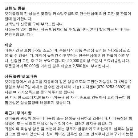
교환 및 환불
겟미블링의 전 상품은 맞춤형 커스텀주얼리로 단순변심에 의한 교환 및 환불이
절대 불가합니다.
고객님의 신중한 구매 부탁드립니다.
사전문의 없이 발송시 자동 반송처리될 수 있습니다. (이때 발생하는 택배비는
본인부담입니다.)
배송
배송기간은 보통 3-6일 소요되며, 주문제작 상품 특성상 길게는 7-15일정도 소
요 될 수 있습니다. 제작이 들어간 이후부터는 단순변심에 의한 환불이 어려우
니, 신중한 고민 후 구매 부탁드립니다. 50,000원이상 주문시 무료배송입니다.
주문금액이 50,000원 이하인 경우 배송료 2,500원이 부과됩니다.
상품 불량 및 오배송
겟미블링에서 배송료를 지불하며 같은 상품으로의 교환만 가능합니다. (제품 수
령일로 부터 7일 이내로 접수된 건에 대해 가능) 고객센터(070-8253-9892) 게
시판 or 카카오톡으로 문의해주시면 됩니다.
단, 미세한 스크래치,본드자국,이음새 땜 자국, 손으로 간단하게 교정가능한 침
휨현상은 상품불량에 해당되지 않습니다.
취급시 주의사항
겟미블링 귀걸이 침은 티타늄침 또는 은침을 사용하고 있습니다. 티타늄침은 회
색빛이 도는 색으로 변색 or 녹슨 것이 아닌 알러지방지용 침입니다.
귀걸이의 특성상 얇은 침 부분이 휘는 경우가 발생하기도 하는데요. 살짝의 눌림
만으로 휠 수가 있습니다. 침이 휘어진 경우엔 손으로 만져주시면 복구가 가능합