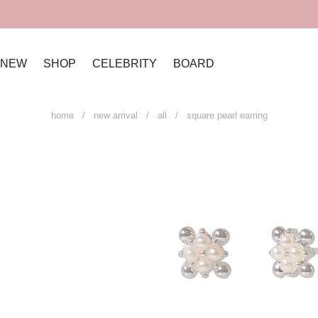
NEW
SHOP
CELEBRITY
BOARD
home
/
new arrival
/
all
/ square pearl earring