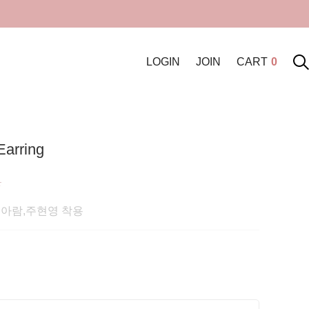
LOGIN
JOIN
CART
0
Earring
원
조아람,주현영 착용