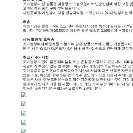
겟미블링의 전 상품은 맞춤형 커스텀주얼리로 단순변심에 의한 교환 및
고객님의 신중한 구매 부탁드립니다.
사전문의 없이 발송시 자동 반송처리될 수 있습니다. (이때 발생하는 
배송
배송기간은 보통 3-6일 소요되며, 주문제작 상품 특성상 길게는 7-15
입니다. 주문금액이 50,000원 이하인 경우 배송료 2,500원이 부과됩니
상품 불량 및 오배송
겟미블링에서 배송료를 지불하며 같은 상품으로의 교환만 가능합니다. (제품
단, 미세한 스크래치,본드자국,이음새 땜 자국, 손으로 간단하게 교정
취급시 주의사항
겟미블링 귀걸이 침은 티타늄침 또는 은침을 사용하고 있습니다. 티타늄
귀걸이의 특성상 얇은 침 부분이 휘는 경우가 발생하기도 하는데요. 살
겟미블링 제품은 은or도금제품으로 시간이 자남에 따른 변색은 자연스
염분과 물, 화장품, 향수등은 변색의 주 원인이 되므로 사용시 주의바랍
제품은 사용 후 부드러운천으로 닦아 지퍼백에 보관하시는 것이 가장 
알레르기 방지 처리를 한 제품이더라도 개인의 피부상태에 따라서 알레
제품의 보증기간은 구입하신 날로부터 2년입니다.