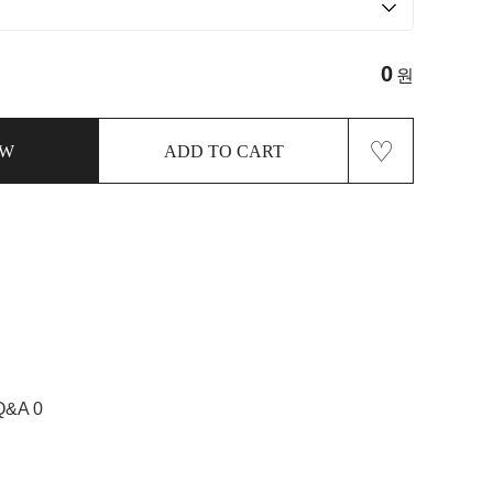
0
원
♡
OW
ADD TO CART
Q&A 0