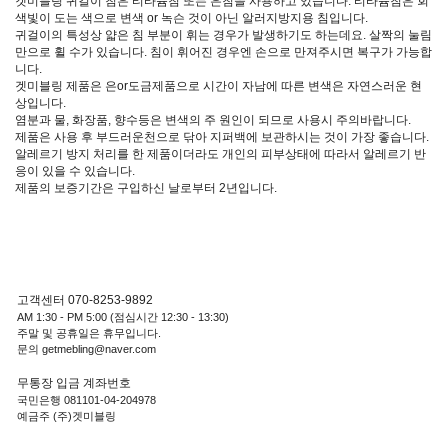
겟미블링 귀걸이 침은 티타늄침 또는 은침을 사용하고 있습니다. 티타늄침은 회
색빛이 도는 색으로 변색 or 녹슨 것이 아닌 알러지방지용 침입니다.
귀걸이의 특성상 얇은 침 부분이 휘는 경우가 발생하기도 하는데요. 살짝의 눌림
만으로 휠 수가 있습니다. 침이 휘어진 경우엔 손으로 만져주시면 복구가 가능합
니다.
겟미블링 제품은 은or도금제품으로 시간이 자남에 따른 변색은 자연스러운 현
상입니다.
염분과 물, 화장품, 향수등은 변색의 주 원인이 되므로 사용시 주의바랍니다.
제품은 사용 후 부드러운천으로 닦아 지퍼백에 보관하시는 것이 가장 좋습니다.
알레르기 방지 처리를 한 제품이더라도 개인의 피부상태에 따라서 알레르기 반
응이 있을 수 있습니다.
제품의 보증기간은 구입하신 날로부터 2년입니다.
고객센터 070-8253-9892
AM 1:30 - PM 5:00 (점심시간 12:30 - 13:30)
주말 및 공휴일은 휴무입니다.
문의 getmebling@naver.com
무통장 입금 계좌번호
국민은행 081101-04-204978
예금주 (주)겟미블링