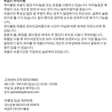
취급시 주의사항
겟미블링 귀걸이 침은 티타늄침 또는 은침을 사용하고 있습니다. 티타늄침은 회
색빛이 도는 색으로 변색 or 녹슨 것이 아닌 알러지방지용 침입니다.
귀걸이의 특성상 얇은 침 부분이 휘는 경우가 발생하기도 하는데요. 살짝의 눌림
만으로 휠 수가 있습니다. 침이 휘어진 경우엔 손으로 만져주시면 복구가 가능합
니다.
겟미블링 제품은 은or도금제품으로 시간이 자남에 따른 변색은 자연스러운 현
상입니다.
염분과 물, 화장품, 향수등은 변색의 주 원인이 되므로 사용시 주의바랍니다.
제품은 사용 후 부드러운천으로 닦아 지퍼백에 보관하시는 것이 가장 좋습니다.
알레르기 방지 처리를 한 제품이더라도 개인의 피부상태에 따라서 알레르기 반
응이 있을 수 있습니다.
제품의 보증기간은 구입하신 날로부터 2년입니다.
고객센터 070-8253-9892
AM 1:30 - PM 5:00 (점심시간 12:30 - 13:30)
주말 및 공휴일은 휴무입니다.
문의 getmebling@naver.com
무통장 입금 계좌번호
국민은행 081101-04-204978
예금주 (주)겟미블링