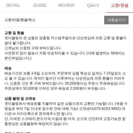
DETAIL
GUIDE
REVIEW
Q&A 0
교환/환불
교환/반품/환불/취소
내용숨기기
교환 및 환불
겟미블링의 전 상품은 맞춤형 커스텀주얼리로 단순변심에 의한 교환 및 환불이
절대 불가합니다.
고객님의 신중한 구매 부탁드립니다.
사전문의 없이 발송시 자동 반송처리될 수 있습니다. (이때 발생하는 택배비는
본인부담입니다.)
배송
배송기간은 보통 3-6일 소요되며, 주문제작 상품 특성상 길게는 7-15일정도 소
요 될 수 있습니다. 제작이 들어간 이후부터는 단순변심에 의한 환불이 어려우
니, 신중한 고민 후 구매 부탁드립니다. 50,000원이상 주문시 무료배송입니다.
주문금액이 50,000원 이하인 경우 배송료 2,500원이 부과됩니다.
상품 불량 및 오배송
겟미블링에서 배송료를 지불하며 같은 상품으로의 교환만 가능합니다. (제품 수
령일로 부터 7일 이내로 접수된 건에 대해 가능) 고객센터(070-8253-9892) 게
시판 or 카카오톡으로 문의해주시면 됩니다.
단, 미세한 스크래치,본드자국,이음새 땜 자국, 손으로 간단하게 교정가능한 침
휨현상은 상품불량에 해당되지 않습니다.