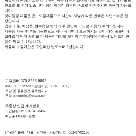
귀걸이의 특성상 얇은 침 부분이 휘는 경우가 발생하기도 하는데요. 살짝의 눌림
만으로 휠 수가 있습니다. 침이 휘어진 경우엔 손으로 만져주시면 복구가 가능합
니다.
겟미블링 제품은 은or도금제품으로 시간이 자남에 따른 변색은 자연스러운 현
상입니다.
염분과 물, 화장품, 향수등은 변색의 주 원인이 되므로 사용시 주의바랍니다.
제품은 사용 후 부드러운천으로 닦아 지퍼백에 보관하시는 것이 가장 좋습니다.
알레르기 방지 처리를 한 제품이더라도 개인의 피부상태에 따라서 알레르기 반
응이 있을 수 있습니다.
제품의 보증기간은 구입하신 날로부터 2년입니다.
고객센터 070-8253-9892
AM 1:30 - PM 5:00 (점심시간 12:30 - 13:30)
주말 및 공휴일은 휴무입니다.
문의 getmebling@naver.com
무통장 입금 계좌번호
국민은행 081101-04-204978
예금주 (주)겟미블링
(주)겟미블링 대표 : 방지원 사업자번호 : 862-87-02130