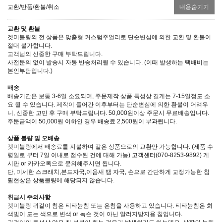
교환/반품/환불/취소
내용숨기기
교환 및 환불
겟미블링의 전 상품은 맞춤형 커스텀주얼리로 단순변심에 의한 교환 및 환불이
절대 불가합니다.
고객님의 신중한 구매 부탁드립니다.
사전문의 없이 발송시 자동 반송처리될 수 있습니다. (이때 발생하는 택배비는
본인부담입니다.)
배송
배송기간은 보통 3-6일 소요되며, 주문제작 상품 특성상 길게는 7-15일정도 소
요 될 수 있습니다. 제작이 들어간 이후부터는 단순변심에 의한 환불이 어려우
니, 신중한 고민 후 구매 부탁드립니다. 50,000원이상 주문시 무료배송입니다.
주문금액이 50,000원 이하인 경우 배송료 2,500원이 부과됩니다.
상품 불량 및 오배송
겟미블링에서 배송료를 지불하며 같은 상품으로의 교환만 가능합니다. (제품 수
령일로 부터 7일 이내로 접수된 건에 대해 가능) 고객센터(070-8253-9892) 게
시판 or 카카오톡으로 문의해주시면 됩니다.
단, 미세한 스크래치,본드자국,이음새 땜 자국, 손으로 간단하게 교정가능한 침
휨현상은 상품불량에 해당되지 않습니다.
취급시 주의사항
겟미블링 귀걸이 침은 티타늄침 또는 은침을 사용하고 있습니다. 티타늄침은 회
색빛이 도는 색으로 변색 or 녹슨 것이 아닌 알러지방지용 침입니다.