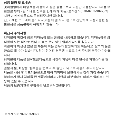
상품 불량 및 오배송
겟미블링에서 배송료를 지불하며 같은 상품으로의 교환만 가능합니다. (제품 수
령일로 부터 7일 이내로 접수된 건에 대해 가능) 고객센터(070-8253-9892) 게
시판 or 카카오톡으로 문의해주시면 됩니다.
단, 미세한 스크래치,본드자국,이음새 땜 자국, 손으로 간단하게 교정가능한 침
휨현상은 상품불량에 해당되지 않습니다.
취급시 주의사항
겟미블링 귀걸이 침은 티타늄침 또는 은침을 사용하고 있습니다. 티타늄침은 회
색빛이 도는 색으로 변색 or 녹슨 것이 아닌 알러지방지용 침입니다.
귀걸이의 특성상 얇은 침 부분이 휘는 경우가 발생하기도 하는데요. 살짝의 눌림
만으로 휠 수가 있습니다. 침이 휘어진 경우엔 손으로 만져주시면 복구가 가능합
니다.
겟미블링 제품은 은or도금제품으로 시간이 자남에 따른 변색은 자연스러운 현
상입니다.
염분과 물, 화장품, 향수등은 변색의 주 원인이 되므로 사용시 주의바랍니다.
제품은 사용 후 부드러운천으로 닦아 지퍼백에 보관하시는 것이 가장 좋습니다.
알레르기 방지 처리를 한 제품이더라도 개인의 피부상태에 따라서 알레르기 반
응이 있을 수 있습니다.
제품의 보증기간은 구입하신 날로부터 2년입니다.
고객센터 070-8253-9892