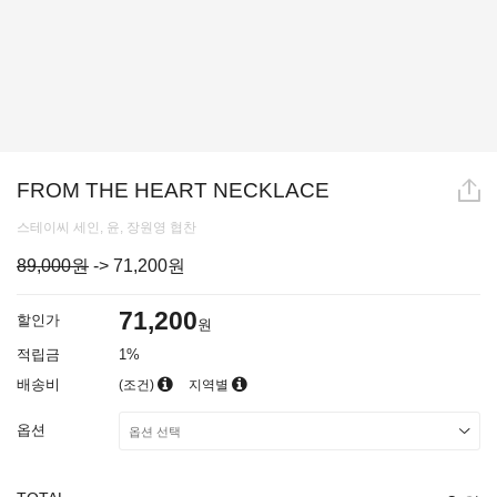
FROM THE HEART NECKLACE
스테이씨 세인, 윤, 장원영 협찬
89,000원
->
71,200
원
71,200
할인가
원
적립금
1%
배송비
(조건)
지역별
옵션