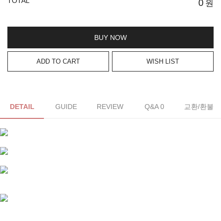
TOTAL
0
원
BUY NOW
ADD TO CART
WISH LIST
DETAIL
GUIDE
REVIEW
Q&A 0
교환/환불