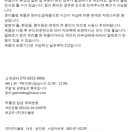
귀걸이의 특성상 얇은 침 부분이 휘는 경우가 발생하기도 하는데요. 살짝의 눌림
만으로 휠 수가 있습니다. 침이 휘어진 경우엔 손으로 만져주시면 복구가 가능합
니다.
겟미블링 제품은 은or도금제품으로 시간이 자남에 따른 변색은 자연스러운 현
상입니다.
염분과 물, 화장품, 향수등은 변색의 주 원인이 되므로 사용시 주의바랍니다.
제품은 사용 후 부드러운천으로 닦아 지퍼백에 보관하시는 것이 가장 좋습니다.
알레르기 방지 처리를 한 제품이더라도 개인의 피부상태에 따라서 알레르기 반
응이 있을 수 있습니다.
제품의 보증기간은 구입하신 날로부터 2년입니다.
고객센터 070-8253-9892
AM 1:30 - PM 5:00 (점심시간 12:30 - 13:30)
주말 및 공휴일은 휴무입니다.
문의 getmebling@naver.com
무통장 입금 계좌번호
국민은행 081101-04-204978
예금주 (주)겟미블링
(주)겟미블링 대표 : 방지원 사업자번호 : 862-87-02130