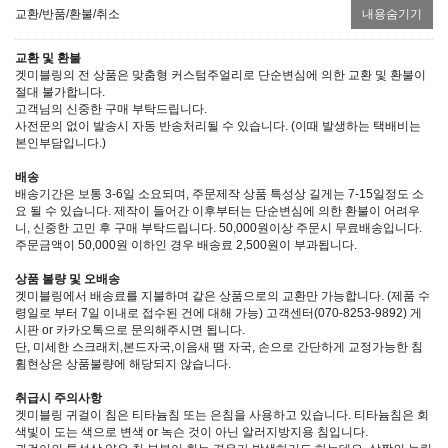
교환/반품/환불/취소
내용숨기기
교환 및 환불
겟미블링의 전 상품은 맞춤형 커스텀주얼리로 단순변심에 의한 교환 및 환불이
절대 불가합니다.
고객님의 신중한 구매 부탁드립니다.
사전문의 없이 발송시 자동 반송처리될 수 있습니다. (이때 발생하는 택배비는
본인부담입니다.)
배송
배송기간은 보통 3-6일 소요되며, 주문제작 상품 특성상 길게는 7-15일정도 소
요 될 수 있습니다. 제작이 들어간 이후부터는 단순변심에 의한 환불이 어려우
니, 신중한 고민 후 구매 부탁드립니다. 50,000원이상 주문시 무료배송입니다.
주문금액이 50,000원 이하인 경우 배송료 2,500원이 부과됩니다.
상품 불량 및 오배송
겟미블링에서 배송료를 지불하며 같은 상품으로의 교환만 가능합니다. (제품 수
령일로 부터 7일 이내로 접수된 건에 대해 가능) 고객센터(070-8253-9892) 게
시판 or 카카오톡으로 문의해주시면 됩니다.
단, 미세한 스크래치,본드자국,이음새 땜 자국, 손으로 간단하게 교정가능한 침
휨현상은 상품불량에 해당되지 않습니다.
취급시 주의사항
겟미블링 귀걸이 침은 티타늄침 또는 은침을 사용하고 있습니다. 티타늄침은 회
색빛이 도는 색으로 변색 or 녹슨 것이 아닌 알러지방지용 침입니다.