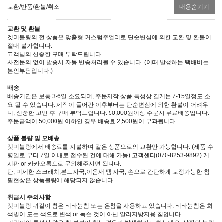
교환/반품/환불/취소
내용숨기기
교환 및 환불
겟미블링의 전 상품은 맞춤형 커스텀주얼리로 단순변심에 의한 교환 및 환불이
절대 불가합니다.
고객님의 신중한 구매 부탁드립니다.
사전문의 없이 발송시 자동 반송처리될 수 있습니다. (이때 발생하는 택배비는
본인부담입니다.)
배송
배송기간은 보통 3-6일 소요되며, 주문제작 상품 특성상 길게는 7-15일정도 소
요 될 수 있습니다. 제작이 들어간 이후부터는 단순변심에 의한 환불이 어려우
니, 신중한 고민 후 구매 부탁드립니다. 50,000원이상 주문시 무료배송입니다.
주문금액이 50,000원 이하인 경우 배송료 2,500원이 부과됩니다.
상품 불량 및 오배송
겟미블링에서 배송료를 지불하며 같은 상품으로의 교환만 가능합니다. (제품 수
령일로 부터 7일 이내로 접수된 건에 대해 가능) 고객센터(070-8253-9892) 게
시판 or 카카오톡으로 문의해주시면 됩니다.
단, 미세한 스크래치,본드자국,이음새 땜 자국, 손으로 간단하게 교정가능한 침
휨현상은 상품불량에 해당되지 않습니다.
취급시 주의사항
겟미블링 귀걸이 침은 티타늄침 또는 은침을 사용하고 있습니다. 티타늄침은 회
색빛이 도는 색으로 변색 or 녹슨 것이 아닌 알러지방지용 침입니다.