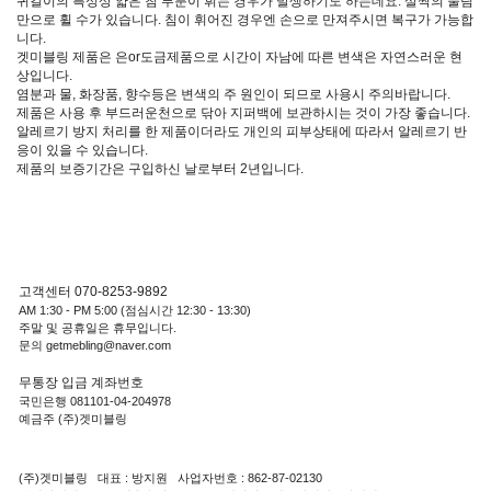
귀걸이의 특성상 얇은 침 부분이 휘는 경우가 발생하기도 하는데요. 살짝의 눌림
만으로 휠 수가 있습니다. 침이 휘어진 경우엔 손으로 만져주시면 복구가 가능합
니다.
겟미블링 제품은 은or도금제품으로 시간이 자남에 따른 변색은 자연스러운 현
상입니다.
염분과 물, 화장품, 향수등은 변색의 주 원인이 되므로 사용시 주의바랍니다.
제품은 사용 후 부드러운천으로 닦아 지퍼백에 보관하시는 것이 가장 좋습니다.
알레르기 방지 처리를 한 제품이더라도 개인의 피부상태에 따라서 알레르기 반
응이 있을 수 있습니다.
제품의 보증기간은 구입하신 날로부터 2년입니다.
고객센터 070-8253-9892
AM 1:30 - PM 5:00 (점심시간 12:30 - 13:30)
주말 및 공휴일은 휴무입니다.
문의 getmebling@naver.com
무통장 입금 계좌번호
국민은행 081101-04-204978
예금주 (주)겟미블링
(주)겟미블링 대표 : 방지원 사업자번호 : 862-87-02130