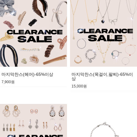
마지막찬스(헤어)-65%이상
마지막찬스(목걸이,팔찌)-65%이
상
7,900원
15,000원