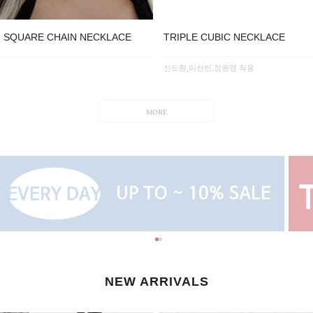
SQUARE CHAIN NECKLACE
TRIPLE CUBIC NECKLACE
신도현,이선빈,장원영 착용
MORE
NEW ARRIVALS