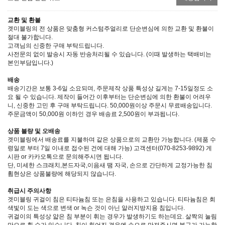
교환 및 환불
겟미블링의 전 상품은 맞춤형 커스텀주얼리로 단순변심에 의한 교환 및 환불이
절대 불가합니다.
고객님의 신중한 구매 부탁드립니다.
사전문의 없이 발송시 자동 반송처리될 수 있습니다. (이때 발생하는 택배비는
본인부담입니다.)
배송
배송기간은 보통 3-6일 소요되며, 주문제작 상품 특성상 길게는 7-15일정도 소
요 될 수 있습니다. 제작이 들어간 이후부터는 단순변심에 의한 환불이 어려우
니, 신중한 고민 후 구매 부탁드립니다. 50,000원이상 주문시 무료배송입니다.
주문금액이 50,000원 이하인 경우 배송료 2,500원이 부과됩니다.
상품 불량 및 오배송
겟미블링에서 배송료를 지불하며 같은 상품으로의 교환만 가능합니다. (제품 수
령일로 부터 7일 이내로 접수된 건에 대해 가능) 고객센터(070-8253-9892) 게
시판 or 카카오톡으로 문의해주시면 됩니다.
단, 미세한 스크래치,본드자국,이음새 땜 자국, 손으로 간단하게 교정가능한 침
휨현상은 상품불량에 해당되지 않습니다.
취급시 주의사항
겟미블링 귀걸이 침은 티타늄침 또는 은침을 사용하고 있습니다. 티타늄침은 회
색빛이 도는 색으로 변색 or 녹슨 것이 아닌 알러지방지용 침입니다.
귀걸이의 특성상 얇은 침 부분이 휘는 경우가 발생하기도 하는데요. 살짝의 눌림
만으로 휠 수가 있습니다. 침이 휘어진 경우엔 손으로 만져주시면 복구가 가능합