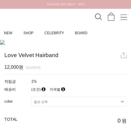
SEASON OFF SALE ~ 80%
NEW
SHOP
CELEBRITY
BOARD
Love Velvet Hairband
12,000원
52,000원
적립금
1%
배송비
(조건)
지역별
color
TOTAL
0
원