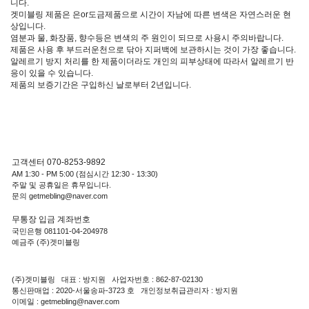
니다.
겟미블링 제품은 은or도금제품으로 시간이 자남에 따른 변색은 자연스러운 현
상입니다.
염분과 물, 화장품, 향수등은 변색의 주 원인이 되므로 사용시 주의바랍니다.
제품은 사용 후 부드러운천으로 닦아 지퍼백에 보관하시는 것이 가장 좋습니다.
알레르기 방지 처리를 한 제품이더라도 개인의 피부상태에 따라서 알레르기 반
응이 있을 수 있습니다.
제품의 보증기간은 구입하신 날로부터 2년입니다.
고객센터 070-8253-9892
AM 1:30 - PM 5:00 (점심시간 12:30 - 13:30)
주말 및 공휴일은 휴무입니다.
문의 getmebling@naver.com
무통장 입금 계좌번호
국민은행 081101-04-204978
예금주 (주)겟미블링
(주)겟미블링 대표 : 방지원 사업자번호 : 862-87-02130
통신판매업 : 2020-서울송파-3723 호 개인정보취급관리자 : 방지원
이메일 : getmebling@naver.com