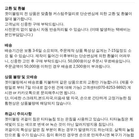
교환 및 환불
겟미블링의 전 상품은 맞춤형 커스텀주얼리로 단순변심에 의한 교환 및 환불이
절대 불가합니다.
고객님의 신중한 구매 부탁드립니다.
사전문의 없이 발송시 자동 반송처리될 수 있습니다. (이때 발생하는 택배비는
본인부담입니다.)
배송
배송기간은 보통 3-6일 소요되며, 주문제작 상품 특성상 길게는 7-15일정도 소
요 될 수 있습니다. 제작이 들어간 이후부터는 단순변심에 의한 환불이 어려우
니, 신중한 고민 후 구매 부탁드립니다. 50,000원이상 주문시 무료배송입니다.
주문금액이 50,000원 이하인 경우 배송료 2,500원이 부과됩니다.
상품 불량 및 오배송
겟미블링에서 배송료를 지불하며 같은 상품으로의 교환만 가능합니다. (제품 수
령일로 부터 7일 이내로 접수된 건에 대해 가능) 고객센터(070-8253-9892) 게
시판 or 카카오톡으로 문의해주시면 됩니다.
단, 미세한 스크래치,본드자국,이음새 땜 자국, 손으로 간단하게 교정가능한 침
휨현상은 상품불량에 해당되지 않습니다.
취급시 주의사항
겟미블링 귀걸이 침은 티타늄침 또는 은침을 사용하고 있습니다. 티타늄침은 회
색빛이 도는 색으로 변색 or 녹슨 것이 아닌 알러지방지용 침입니다.
귀걸이의 특성상 얇은 침 부분이 휘는 경우가 발생하기도 하는데요. 살짝의 눌림
만으로 휠 수가 있습니다. 침이 휘어진 경우엔 손으로 만져주시면 복구가 가능합