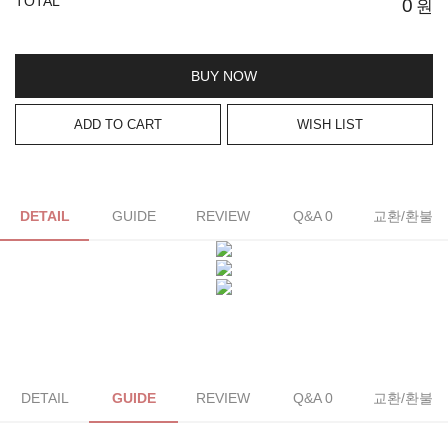
TOTAL
0
원
BUY NOW
ADD TO CART
WISH LIST
DETAIL
GUIDE
REVIEW
Q&A 0
교환/환불
DETAIL
GUIDE
REVIEW
Q&A 0
교환/환불