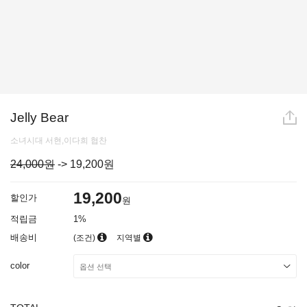
Jelly Bear
소녀시대 서현,이다희 협찬
24,000원
->
19,200
원
19,200
할인가
원
적립금
1%
배송비
(조건)
지역별
color