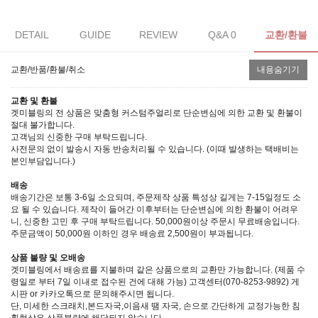
DETAIL
GUIDE
REVIEW
Q&A 0
교환/환불
교환/반품/환불/취소
내용숨기기
교환 및 환불
겟미블링의 전 상품은 맞춤형 커스텀주얼리로 단순변심에 의한 교환 및 환불이
절대 불가합니다.
고객님의 신중한 구매 부탁드립니다.
사전문의 없이 발송시 자동 반송처리될 수 있습니다. (이때 발생하는 택배비는
본인부담입니다.)
배송
배송기간은 보통 3-6일 소요되며, 주문제작 상품 특성상 길게는 7-15일정도 소
요 될 수 있습니다. 제작이 들어간 이후부터는 단순변심에 의한 환불이 어려우
니, 신중한 고민 후 구매 부탁드립니다. 50,000원이상 주문시 무료배송입니다.
주문금액이 50,000원 이하인 경우 배송료 2,500원이 부과됩니다.
상품 불량 및 오배송
겟미블링에서 배송료를 지불하며 같은 상품으로의 교환만 가능합니다. (제품 수
령일로 부터 7일 이내로 접수된 건에 대해 가능) 고객센터(070-8253-9892) 게
시판 or 카카오톡으로 문의해주시면 됩니다.
단, 미세한 스크래치,본드자국,이음새 땜 자국, 손으로 간단하게 교정가능한 침
휨현상은 상품불량에 해당되지 않습니다.