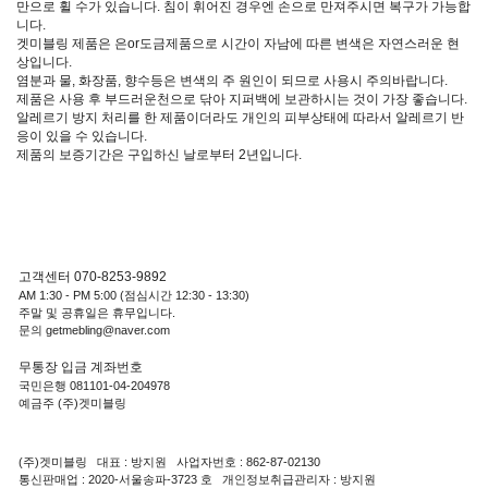
만으로 휠 수가 있습니다. 침이 휘어진 경우엔 손으로 만져주시면 복구가 가능합
니다.
겟미블링 제품은 은or도금제품으로 시간이 자남에 따른 변색은 자연스러운 현
상입니다.
염분과 물, 화장품, 향수등은 변색의 주 원인이 되므로 사용시 주의바랍니다.
제품은 사용 후 부드러운천으로 닦아 지퍼백에 보관하시는 것이 가장 좋습니다.
알레르기 방지 처리를 한 제품이더라도 개인의 피부상태에 따라서 알레르기 반
응이 있을 수 있습니다.
제품의 보증기간은 구입하신 날로부터 2년입니다.
고객센터 070-8253-9892
AM 1:30 - PM 5:00 (점심시간 12:30 - 13:30)
주말 및 공휴일은 휴무입니다.
문의 getmebling@naver.com
무통장 입금 계좌번호
국민은행 081101-04-204978
예금주 (주)겟미블링
(주)겟미블링 대표 : 방지원 사업자번호 : 862-87-02130
통신판매업 : 2020-서울송파-3723 호 개인정보취급관리자 : 방지원