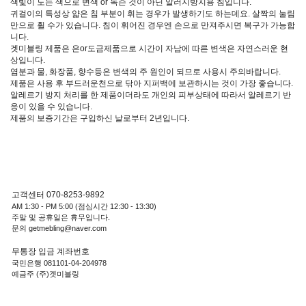
색빛이 도는 색으로 변색 or 녹슨 것이 아닌 알러지방지용 침입니다.
귀걸이의 특성상 얇은 침 부분이 휘는 경우가 발생하기도 하는데요. 살짝의 눌림
만으로 휠 수가 있습니다. 침이 휘어진 경우엔 손으로 만져주시면 복구가 가능합
니다.
겟미블링 제품은 은or도금제품으로 시간이 자남에 따른 변색은 자연스러운 현
상입니다.
염분과 물, 화장품, 향수등은 변색의 주 원인이 되므로 사용시 주의바랍니다.
제품은 사용 후 부드러운천으로 닦아 지퍼백에 보관하시는 것이 가장 좋습니다.
알레르기 방지 처리를 한 제품이더라도 개인의 피부상태에 따라서 알레르기 반
응이 있을 수 있습니다.
제품의 보증기간은 구입하신 날로부터 2년입니다.
고객센터 070-8253-9892
AM 1:30 - PM 5:00 (점심시간 12:30 - 13:30)
주말 및 공휴일은 휴무입니다.
문의 getmebling@naver.com
무통장 입금 계좌번호
국민은행 081101-04-204978
예금주 (주)겟미블링