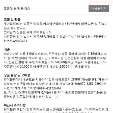
교환/반품/환불/취소
내용숨기기
교환 및 환불
겟미블링의 전 상품은 맞춤형 커스텀주얼리로 단순변심에 의한 교환 및 환불이
절대 불가합니다.
고객님의 신중한 구매 부탁드립니다.
사전문의 없이 발송시 자동 반송처리될 수 있습니다. (이때 발생하는 택배비는
본인부담입니다.)
배송
배송기간은 보통 3-6일 소요되며, 주문제작 상품 특성상 길게는 7-15일정도 소
요 될 수 있습니다. 제작이 들어간 이후부터는 단순변심에 의한 환불이 어려우
니, 신중한 고민 후 구매 부탁드립니다. 50,000원이상 주문시 무료배송입니다.
주문금액이 50,000원 이하인 경우 배송료 2,500원이 부과됩니다.
상품 불량 및 오배송
겟미블링에서 배송료를 지불하며 같은 상품으로의 교환만 가능합니다. (제품 수
령일로 부터 7일 이내로 접수된 건에 대해 가능) 고객센터(070-8253-9892) 게
시판 or 카카오톡으로 문의해주시면 됩니다.
단, 미세한 스크래치,본드자국,이음새 땜 자국, 손으로 간단하게 교정가능한 침
휨현상은 상품불량에 해당되지 않습니다.
취급시 주의사항
겟미블링 귀걸이 침은 티타늄침 또는 은침을 사용하고 있습니다. 티타늄침은 회