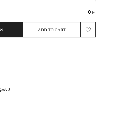
0
원
♡
OW
ADD TO CART
Q&A 0