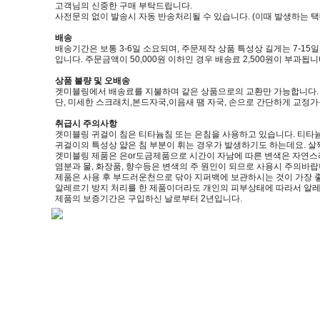
고객님의 신중한 구매 부탁드립니다.
사전문의 없이 발송시 자동 반송처리될 수 있습니다. (이때 발생하는 
배송
배송기간은 보통 3-6일 소요되며, 주문제작 상품 특성상 길게는 7-15
입니다. 주문금액이 50,000원 이하인 경우 배송료 2,500원이 부과됩니
상품 불량 및 오배송
겟미블링에서 배송료를 지불하며 같은 상품으로의 교환만 가능합니다. (제품
단, 미세한 스크래치,본드자국,이음새 땜 자국, 손으로 간단하게 교정
취급시 주의사항
겟미블링 귀걸이 침은 티타늄침 또는 은침을 사용하고 있습니다. 티타늄
귀걸이의 특성상 얇은 침 부분이 휘는 경우가 발생하기도 하는데요. 살
겟미블링 제품은 은or도금제품으로 시간이 자남에 따른 변색은 자연스
염분과 물, 화장품, 향수등은 변색의 주 원인이 되므로 사용시 주의바랍
제품은 사용 후 부드러운천으로 닦아 지퍼백에 보관하시는 것이 가장 
알레르기 방지 처리를 한 제품이더라도 개인의 피부상태에 따라서 알레
제품의 보증기간은 구입하신 날로부터 2년입니다.