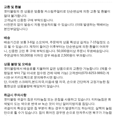
교환 및 환불
겟미블링의 전 상품은 맞춤형 커스텀주얼리로 단순변심에 의한 교환 및 환불이
절대 불가합니다.
고객님의 신중한 구매 부탁드립니다.
사전문의 없이 발송시 자동 반송처리될 수 있습니다. (이때 발생하는 택배비는
본인부담입니다.)
배송
배송기간은 보통 3-6일 소요되며, 주문제작 상품 특성상 길게는 7-15일정도 소
요 될 수 있습니다. 제작이 들어간 이후부터는 단순변심에 의한 환불이 어려우
니, 신중한 고민 후 구매 부탁드립니다. 50,000원이상 주문시 무료배송입니다.
주문금액이 50,000원 이하인 경우 배송료 2,500원이 부과됩니다.
상품 불량 및 오배송
겟미블링에서 배송료를 지불하며 같은 상품으로의 교환만 가능합니다. (제품 수
령일로 부터 7일 이내로 접수된 건에 대해 가능) 고객센터(070-8253-9892) 게
시판 or 카카오톡으로 문의해주시면 됩니다.
단, 미세한 스크래치,본드자국,이음새 땜 자국, 손으로 간단하게 교정가능한 침
휨현상은 상품불량에 해당되지 않습니다.
취급시 주의사항
겟미블링 귀걸이 침은 티타늄침 또는 은침을 사용하고 있습니다. 티타늄침은 회
색빛이 도는 색으로 변색 or 녹슨 것이 아닌 알러지방지용 침입니다.
귀걸이의 특성상 얇은 침 부분이 휘는 경우가 발생하기도 하는데요. 살짝의 눌림
만으로 휠 수가 있습니다. 침이 휘어진 경우엔 손으로 만져주시면 복구가 가능합