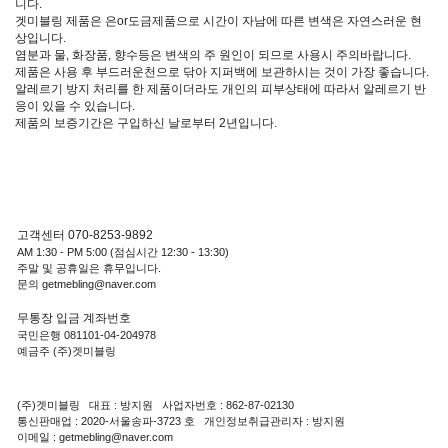
니다.
겟미블링 제품은 은or도금제품으로 시간이 자남에 따른 변색은 자연스러운 현
상입니다.
염분과 물, 화장품, 향수등은 변색의 주 원인이 되므로 사용시 주의바랍니다.
제품은 사용 후 부드러운천으로 닦아 지퍼백에 보관하시는 것이 가장 좋습니다.
알레르기 방지 처리를 한 제품이더라도 개인의 피부상태에 따라서 알레르기 반
응이 있을 수 있습니다.
제품의 보증기간은 구입하신 날로부터 2년입니다.
고객센터 070-8253-9892
AM 1:30 - PM 5:00 (점심시간 12:30 - 13:30)
주말 및 공휴일은 휴무입니다.
문의 getmebling@naver.com
무통장 입금 계좌번호
국민은행 081101-04-204978
예금주 (주)겟미블링
(주)겟미블링 대표 : 방지원 사업자번호 : 862-87-02130
통신판매업 : 2020-서울송파-3723 호 개인정보취급관리자 : 방지원
이메일 : getmebling@naver.com