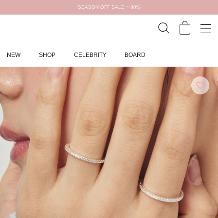
SEASON OFF SALE ~ 80%
NEW
SHOP
CELEBRITY
BOARD