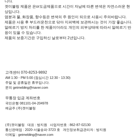
니다.
겟미블링 제품은 은or도금제품으로 시간이 자남에 따른 변색은 자연스러운 현
상입니다.
염분과 물, 화장품, 향수등은 변색의 주 원인이 되므로 사용시 주의바랍니다.
제품은 사용 후 부드러운천으로 닦아 지퍼백에 보관하시는 것이 가장 좋습니다.
알레르기 방지 처리를 한 제품이더라도 개인의 피부상태에 따라서 알레르기 반
응이 있을 수 있습니다.
제품의 보증기간은 구입하신 날로부터 2년입니다.
고객센터 070-8253-9892
AM 1:30 - PM 5:00 (점심시간 12:30 - 13:30)
주말 및 공휴일은 휴무입니다.
문의 getmebling@naver.com
무통장 입금 계좌번호
국민은행 081101-04-204978
예금주 (주)겟미블링
(주)겟미블링 대표 : 방지원 사업자번호 : 862-87-02130
통신판매업 : 2020-서울송파-3723 호 개인정보취급관리자 : 방지원
이메일 : getmebling@naver.com