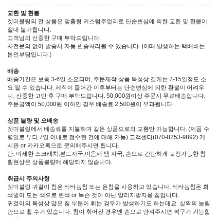
교환 및 환불
겟미블링의 전 상품은 맞춤형 커스텀주얼리로 단순변심에 의한 교환 및 환불이
절대 불가합니다.
고객님의 신중한 구매 부탁드립니다.
사전문의 없이 발송시 자동 반송처리될 수 있습니다. (이때 발생하는 택배비는
본인부담입니다.)
배송
배송기간은 보통 3-6일 소요되며, 주문제작 상품 특성상 길게는 7-15일정도 소
요 될 수 있습니다. 제작이 들어간 이후부터는 단순변심에 의한 환불이 어려우
니, 신중한 고민 후 구매 부탁드립니다. 50,000원이상 주문시 무료배송입니다.
주문금액이 50,000원 이하인 경우 배송료 2,500원이 부과됩니다.
상품 불량 및 오배송
겟미블링에서 배송료를 지불하며 같은 상품으로의 교환만 가능합니다. (제품 수
령일로 부터 7일 이내로 접수된 건에 대해 가능) 고객센터(070-8253-9892) 게
시판 or 카카오톡으로 문의해주시면 됩니다.
단, 미세한 스크래치,본드자국,이음새 땜 자국, 손으로 간단하게 교정가능한 침
휨현상은 상품불량에 해당되지 않습니다.
취급시 주의사항
겟미블링 귀걸이 침은 티타늄침 또는 은침을 사용하고 있습니다. 티타늄침은 회
색빛이 도는 색으로 변색 or 녹슨 것이 아닌 알러지방지용 침입니다.
귀걸이의 특성상 얇은 침 부분이 휘는 경우가 발생하기도 하는데요. 살짝의 눌림
만으로 휠 수가 있습니다. 침이 휘어진 경우엔 손으로 만져주시면 복구가 가능합