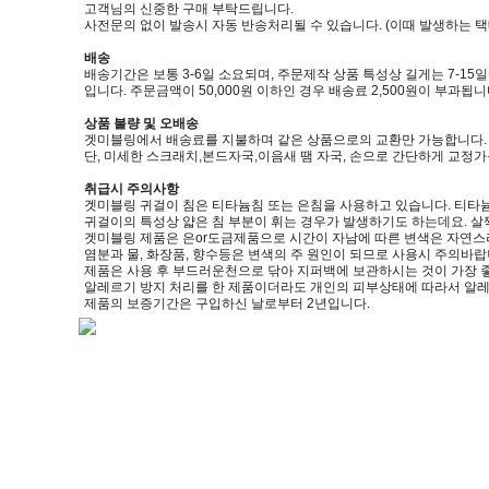
고객님의 신중한 구매 부탁드립니다.
사전문의 없이 발송시 자동 반송처리될 수 있습니다. (이때 발생하는 
배송
배송기간은 보통 3-6일 소요되며, 주문제작 상품 특성상 길게는 7-15
입니다. 주문금액이 50,000원 이하인 경우 배송료 2,500원이 부과됩니
상품 불량 및 오배송
겟미블링에서 배송료를 지불하며 같은 상품으로의 교환만 가능합니다. (제품
단, 미세한 스크래치,본드자국,이음새 땜 자국, 손으로 간단하게 교정
취급시 주의사항
겟미블링 귀걸이 침은 티타늄침 또는 은침을 사용하고 있습니다. 티타늄
귀걸이의 특성상 얇은 침 부분이 휘는 경우가 발생하기도 하는데요. 살
겟미블링 제품은 은or도금제품으로 시간이 자남에 따른 변색은 자연스
염분과 물, 화장품, 향수등은 변색의 주 원인이 되므로 사용시 주의바랍
제품은 사용 후 부드러운천으로 닦아 지퍼백에 보관하시는 것이 가장 
알레르기 방지 처리를 한 제품이더라도 개인의 피부상태에 따라서 알레
제품의 보증기간은 구입하신 날로부터 2년입니다.