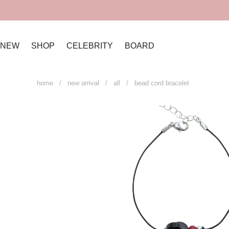
NEW
SHOP
CELEBRITY
BOARD
home
/
new arrival
/
all
/ bead cord bracelet