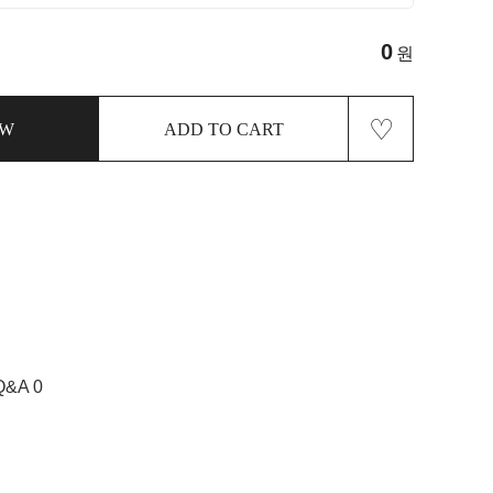
0
원
♡
OW
ADD TO CART
Q&A 0