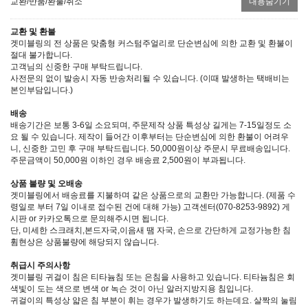
교환/반품/환불/취소
내용숨기기
교환 및 환불
겟미블링의 전 상품은 맞춤형 커스텀주얼리로 단순변심에 의한 교환 및 환불이
절대 불가합니다.
고객님의 신중한 구매 부탁드립니다.
사전문의 없이 발송시 자동 반송처리될 수 있습니다. (이때 발생하는 택배비는
본인부담입니다.)
배송
배송기간은 보통 3-6일 소요되며, 주문제작 상품 특성상 길게는 7-15일정도 소
요 될 수 있습니다. 제작이 들어간 이후부터는 단순변심에 의한 환불이 어려우
니, 신중한 고민 후 구매 부탁드립니다. 50,000원이상 주문시 무료배송입니다.
주문금액이 50,000원 이하인 경우 배송료 2,500원이 부과됩니다.
상품 불량 및 오배송
겟미블링에서 배송료를 지불하며 같은 상품으로의 교환만 가능합니다. (제품 수
령일로 부터 7일 이내로 접수된 건에 대해 가능) 고객센터(070-8253-9892) 게
시판 or 카카오톡으로 문의해주시면 됩니다.
단, 미세한 스크래치,본드자국,이음새 땜 자국, 손으로 간단하게 교정가능한 침
휨현상은 상품불량에 해당되지 않습니다.
취급시 주의사항
겟미블링 귀걸이 침은 티타늄침 또는 은침을 사용하고 있습니다. 티타늄침은 회
색빛이 도는 색으로 변색 or 녹슨 것이 아닌 알러지방지용 침입니다.
귀걸이의 특성상 얇은 침 부분이 휘는 경우가 발생하기도 하는데요. 살짝의 눌림