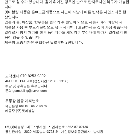
만으로 휠 수가 있습니다. 침이 휘어진 경우엔 손으로 만져주시면 복구가 가능합
니다.
겟미블링 제품은 은or도금제품으로 시간이 자남에 따른 변색은 자연스러운 현
상입니다.
염분과 물, 화장품, 향수등은 변색의 주 원인이 되므로 사용시 주의바랍니다.
제품은 사용 후 부드러운천으로 닦아 지퍼백에 보관하시는 것이 가장 좋습니다.
알레르기 방지 처리를 한 제품이더라도 개인의 피부상태에 따라서 알레르기 반
응이 있을 수 있습니다.
제품의 보증기간은 구입하신 날로부터 2년입니다.
고객센터 070-8253-9892
AM 1:30 - PM 5:00 (점심시간 12:30 - 13:30)
주말 및 공휴일은 휴무입니다.
문의 getmebling@naver.com
무통장 입금 계좌번호
국민은행 081101-04-204978
예금주 (주)겟미블링
(주)겟미블링 대표 : 방지원 사업자번호 : 862-87-02130
통신판매업 : 2020-서울송파-3723 호 개인정보취급관리자 : 방지원