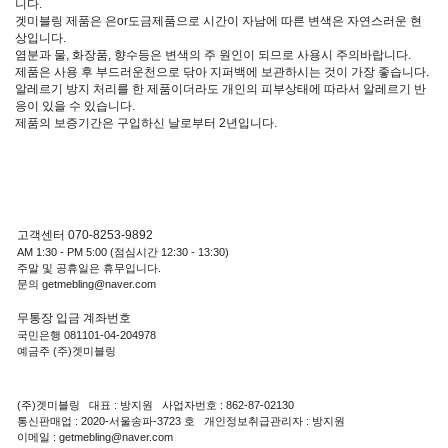
니다.
겟미블링 제품은 은or도금제품으로 시간이 자남에 따른 변색은 자연스러운 현
상입니다.
염분과 물, 화장품, 향수등은 변색의 주 원인이 되므로 사용시 주의바랍니다.
제품은 사용 후 부드러운천으로 닦아 지퍼백에 보관하시는 것이 가장 좋습니다.
알레르기 방지 처리를 한 제품이더라도 개인의 피부상태에 따라서 알레르기 반
응이 있을 수 있습니다.
제품의 보증기간은 구입하신 날로부터 2년입니다.
고객센터 070-8253-9892
AM 1:30 - PM 5:00 (점심시간 12:30 - 13:30)
주말 및 공휴일은 휴무입니다.
문의 getmebling@naver.com
무통장 입금 계좌번호
국민은행 081101-04-204978
예금주 (주)겟미블링
(주)겟미블링 대표 : 방지원 사업자번호 : 862-87-02130
통신판매업 : 2020-서울송파-3723 호 개인정보취급관리자 : 방지원
이메일 : getmebling@naver.com