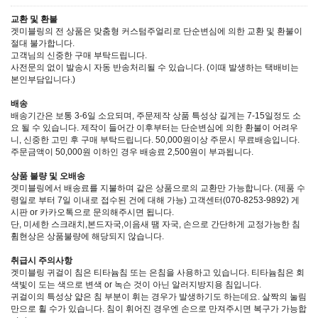
교환 및 환불
겟미블링의 전 상품은 맞춤형 커스텀주얼리로 단순변심에 의한 교환 및 환불이
절대 불가합니다.
고객님의 신중한 구매 부탁드립니다.
사전문의 없이 발송시 자동 반송처리될 수 있습니다. (이때 발생하는 택배비는
본인부담입니다.)
배송
배송기간은 보통 3-6일 소요되며, 주문제작 상품 특성상 길게는 7-15일정도 소
요 될 수 있습니다. 제작이 들어간 이후부터는 단순변심에 의한 환불이 어려우
니, 신중한 고민 후 구매 부탁드립니다. 50,000원이상 주문시 무료배송입니다.
주문금액이 50,000원 이하인 경우 배송료 2,500원이 부과됩니다.
상품 불량 및 오배송
겟미블링에서 배송료를 지불하며 같은 상품으로의 교환만 가능합니다. (제품 수
령일로 부터 7일 이내로 접수된 건에 대해 가능) 고객센터(070-8253-9892) 게
시판 or 카카오톡으로 문의해주시면 됩니다.
단, 미세한 스크래치,본드자국,이음새 땜 자국, 손으로 간단하게 교정가능한 침
휨현상은 상품불량에 해당되지 않습니다.
취급시 주의사항
겟미블링 귀걸이 침은 티타늄침 또는 은침을 사용하고 있습니다. 티타늄침은 회
색빛이 도는 색으로 변색 or 녹슨 것이 아닌 알러지방지용 침입니다.
귀걸이의 특성상 얇은 침 부분이 휘는 경우가 발생하기도 하는데요. 살짝의 눌림
만으로 휠 수가 있습니다. 침이 휘어진 경우엔 손으로 만져주시면 복구가 가능합