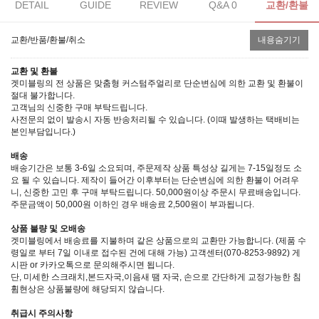
DETAIL
GUIDE
REVIEW
Q&A 0
교환/환불
교환/반품/환불/취소
내용숨기기
교환 및 환불
겟미블링의 전 상품은 맞춤형 커스텀주얼리로 단순변심에 의한 교환 및 환불이
절대 불가합니다.
고객님의 신중한 구매 부탁드립니다.
사전문의 없이 발송시 자동 반송처리될 수 있습니다. (이때 발생하는 택배비는
본인부담입니다.)
배송
배송기간은 보통 3-6일 소요되며, 주문제작 상품 특성상 길게는 7-15일정도 소
요 될 수 있습니다. 제작이 들어간 이후부터는 단순변심에 의한 환불이 어려우
니, 신중한 고민 후 구매 부탁드립니다. 50,000원이상 주문시 무료배송입니다.
주문금액이 50,000원 이하인 경우 배송료 2,500원이 부과됩니다.
상품 불량 및 오배송
겟미블링에서 배송료를 지불하며 같은 상품으로의 교환만 가능합니다. (제품 수
령일로 부터 7일 이내로 접수된 건에 대해 가능) 고객센터(070-8253-9892) 게
시판 or 카카오톡으로 문의해주시면 됩니다.
단, 미세한 스크래치,본드자국,이음새 땜 자국, 손으로 간단하게 교정가능한 침
휨현상은 상품불량에 해당되지 않습니다.
취급시 주의사항