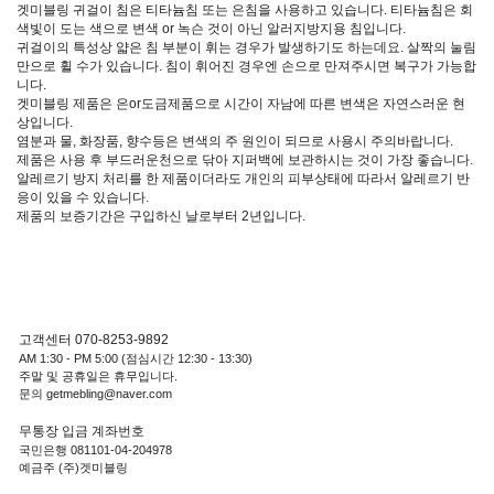
겟미블링 귀걸이 침은 티타늄침 또는 은침을 사용하고 있습니다. 티타늄침은 회
색빛이 도는 색으로 변색 or 녹슨 것이 아닌 알러지방지용 침입니다.
귀걸이의 특성상 얇은 침 부분이 휘는 경우가 발생하기도 하는데요. 살짝의 눌림
만으로 휠 수가 있습니다. 침이 휘어진 경우엔 손으로 만져주시면 복구가 가능합
니다.
겟미블링 제품은 은or도금제품으로 시간이 자남에 따른 변색은 자연스러운 현
상입니다.
염분과 물, 화장품, 향수등은 변색의 주 원인이 되므로 사용시 주의바랍니다.
제품은 사용 후 부드러운천으로 닦아 지퍼백에 보관하시는 것이 가장 좋습니다.
알레르기 방지 처리를 한 제품이더라도 개인의 피부상태에 따라서 알레르기 반
응이 있을 수 있습니다.
제품의 보증기간은 구입하신 날로부터 2년입니다.
고객센터 070-8253-9892
AM 1:30 - PM 5:00 (점심시간 12:30 - 13:30)
주말 및 공휴일은 휴무입니다.
문의 getmebling@naver.com
무통장 입금 계좌번호
국민은행 081101-04-204978
예금주 (주)겟미블링