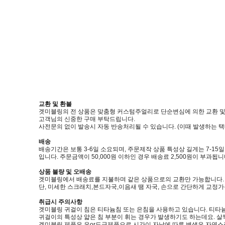
교환 및 환불
겟미블링의 전 상품은 맞춤형 커스텀주얼리로 단순변심에 의한 교환 및
고객님의 신중한 구매 부탁드립니다.
사전문의 없이 발송시 자동 반송처리될 수 있습니다. (이때 발생하는 
배송
배송기간은 보통 3-6일 소요되며, 주문제작 상품 특성상 길게는 7-15
입니다. 주문금액이 50,000원 이하인 경우 배송료 2,500원이 부과됩니
상품 불량 및 오배송
겟미블링에서 배송료를 지불하며 같은 상품으로의 교환만 가능합니다. (제품
단, 미세한 스크래치,본드자국,이음새 땜 자국, 손으로 간단하게 교정
취급시 주의사항
겟미블링 귀걸이 침은 티타늄침 또는 은침을 사용하고 있습니다. 티타늄
귀걸이의 특성상 얇은 침 부분이 휘는 경우가 발생하기도 하는데요. 살
겟미블링 제품은 은or도금제품으로 시간이 자남에 따른 변색은 자연스