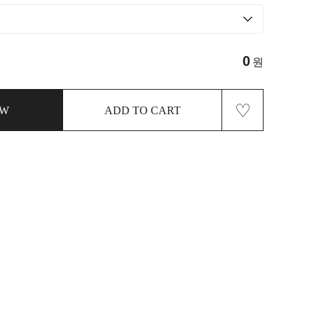
0
원
♡
OW
ADD TO CART