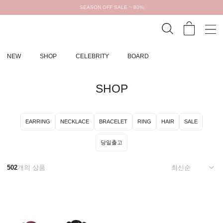
SEASON OFF SALE ~ 80%
NEW
SHOP
CELEBRITY
BOARD
SHOP
EARRING
NECKLACE
BRACELET
RING
HAIR
SALE
당일출고
502
개의 상품